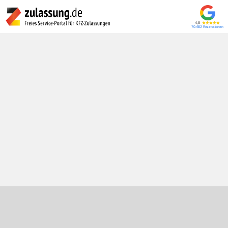
4,8
70.682