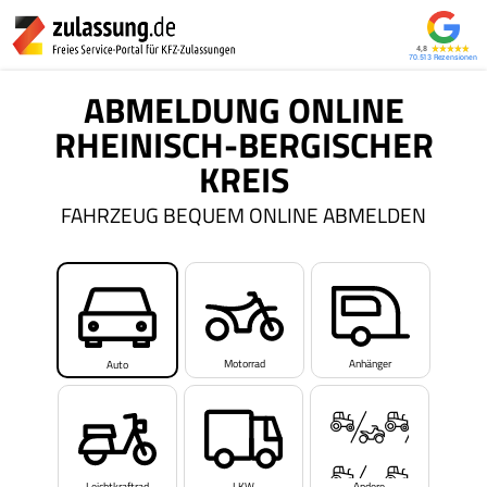
4,8
70.513
ABMELDUNG ONLINE
RHEINISCH-BERGISCHER
KREIS
FAHRZEUG BEQUEM ONLINE ABMELDEN
Motorrad
Anhänger
Auto
Leichtkraftrad
LKW
Andere