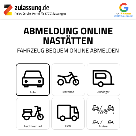
4,8
70.559
ABMELDUNG ONLINE
NASTÄTTEN
FAHRZEUG BEQUEM ONLINE ABMELDEN
Motorrad
Anhänger
Auto
Leichtkraftrad
LKW
Andere