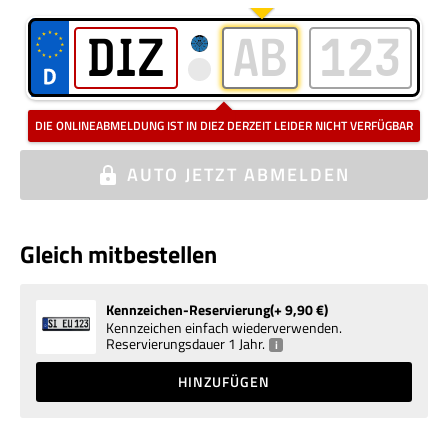
Kennzeichen bitte ohne Elektro, Saison oder Oldtimer eingeben
i
DIE ONLINEABMELDUNG IST IN DIEZ DERZEIT LEIDER NICHT VERFÜGBAR
AUTO
JETZT ABMELDEN
Gleich mitbestellen
Kennzeichen-Reservierung
+ 9,90
€
Kennzeichen einfach wiederverwenden.
Reservierungsdauer 1 Jahr.
i
HINZUFÜGEN