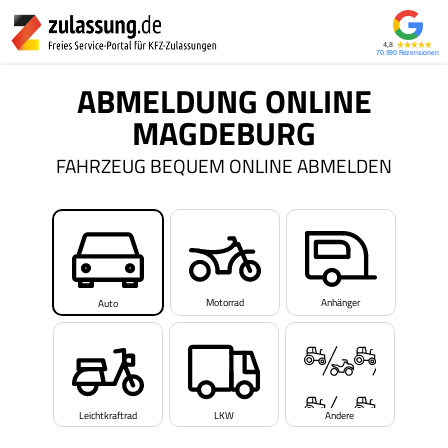
4,8
70.590
ABMELDUNG ONLINE
MAGDEBURG
FAHRZEUG BEQUEM ONLINE ABMELDEN
Motorrad
Anhänger
Auto
Leichtkraftrad
LKW
Andere