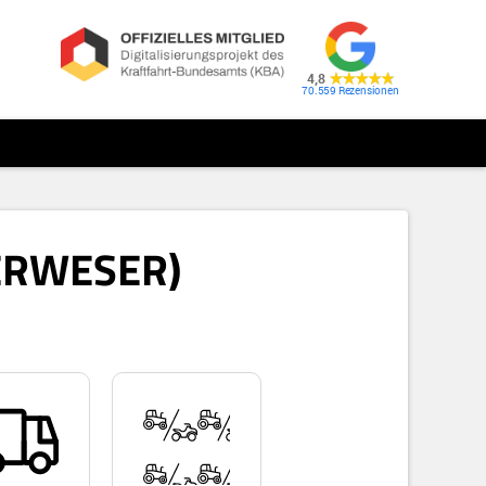
4,8
70.559
ERWESER)