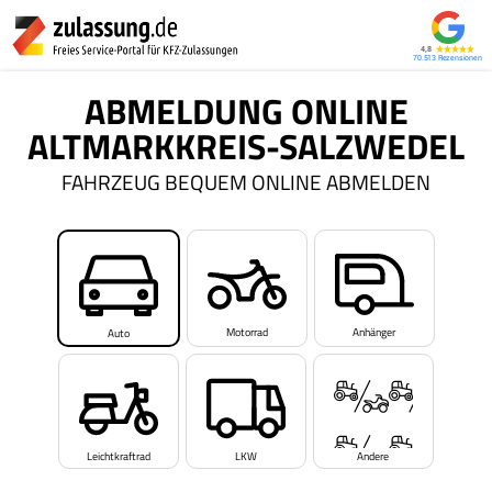
4,8
70.513
ABMELDUNG ONLINE
ALTMARKKREIS-SALZWEDEL
FAHRZEUG BEQUEM ONLINE ABMELDEN
Motorrad
Anhänger
Auto
Leichtkraftrad
LKW
Andere