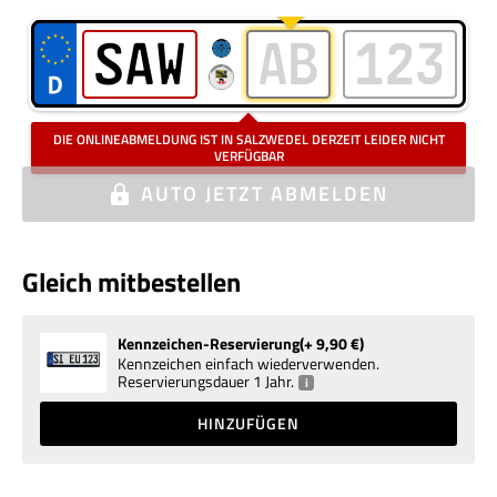
Kennzeichen bitte ohne Elektro, Saison oder Oldtimer eingeben
i
DIE ONLINEABMELDUNG IST IN SALZWEDEL DERZEIT LEIDER NICHT
VERFÜGBAR
AUTO
JETZT ABMELDEN
Gleich mitbestellen
Kennzeichen-Reservierung
+ 9,90
€
Kennzeichen einfach wiederverwenden.
Reservierungsdauer 1 Jahr.
i
HINZUFÜGEN