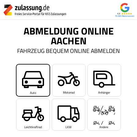
4,8
70.559
ABMELDUNG ONLINE
AACHEN
FAHRZEUG BEQUEM ONLINE ABMELDEN
Motorrad
Anhänger
Auto
Leichtkraftrad
LKW
Andere