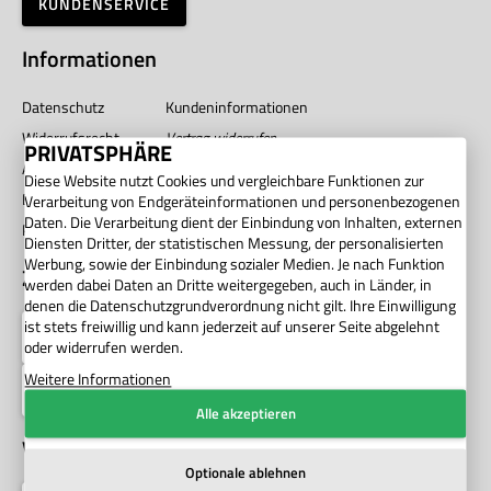
KUNDENSERVICE
Informationen
Datenschutz
Kundeninformationen
Widerrufsrecht
Vertrag widerrufen
PRIVATSPHÄRE
AGB
Impressum
Diese Website nutzt Cookies und vergleichbare Funktionen zur
Barrierefreiheit
Unternehmen
Verarbeitung von Endgeräteinformationen und personenbezogenen
Daten. Die Verarbeitung dient der Einbindung von Inhalten, externen
Privatsphäre
Diensten Dritter, der statistischen Messung, der personalisierten
Werbung, sowie der Einbindung sozialer Medien. Je nach Funktion
Zahlung
werden dabei Daten an Dritte weitergegeben, auch in Länder, in
denen die Datenschutzgrundverordnung nicht gilt. Ihre Einwilligung
ist stets freiwillig und kann jederzeit auf unserer Seite abgelehnt
oder widerrufen werden.
Weitere Informationen
Alle akzeptieren
Versand
Optionale ablehnen