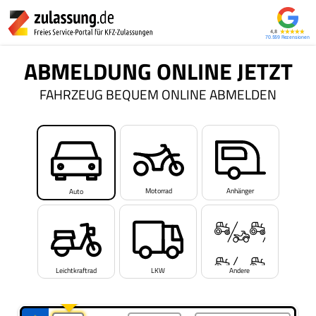
4,8
70.559
ABMELDUNG ONLINE JETZT
FAHRZEUG BEQUEM ONLINE ABMELDEN
Motorrad
Anhänger
Auto
Leichtkraftrad
LKW
Andere