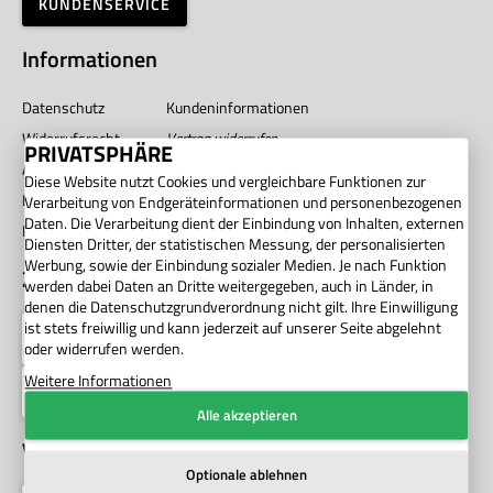
KUNDENSERVICE
Informationen
Datenschutz
Kundeninformationen
Widerrufsrecht
Vertrag widerrufen
PRIVATSPHÄRE
AGB
Impressum
Diese Website nutzt Cookies und vergleichbare Funktionen zur
Barrierefreiheit
Unternehmen
Verarbeitung von Endgeräteinformationen und personenbezogenen
Daten. Die Verarbeitung dient der Einbindung von Inhalten, externen
Privatsphäre
Diensten Dritter, der statistischen Messung, der personalisierten
Werbung, sowie der Einbindung sozialer Medien. Je nach Funktion
Zahlung
werden dabei Daten an Dritte weitergegeben, auch in Länder, in
denen die Datenschutzgrundverordnung nicht gilt. Ihre Einwilligung
ist stets freiwillig und kann jederzeit auf unserer Seite abgelehnt
oder widerrufen werden.
Weitere Informationen
Alle akzeptieren
Versand
Optionale ablehnen