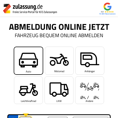
4,8
70.559
ABMELDUNG ONLINE JETZT
FAHRZEUG BEQUEM ONLINE ABMELDEN
Motorrad
Anhänger
Auto
Leichtkraftrad
LKW
Andere