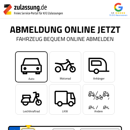
4,8
70.513
ABMELDUNG ONLINE JETZT
FAHRZEUG BEQUEM ONLINE ABMELDEN
Motorrad
Anhänger
Auto
Leichtkraftrad
LKW
Andere