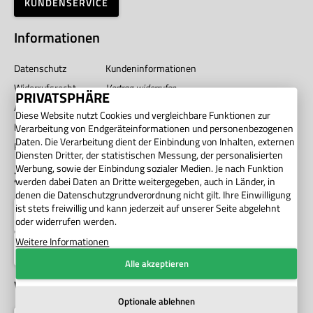
KUNDENSERVICE
Informationen
Datenschutz
Kundeninformationen
Widerrufsrecht
Vertrag widerrufen
PRIVATSPHÄRE
AGB
Impressum
Diese Website nutzt Cookies und vergleichbare Funktionen zur
Barrierefreiheit
Unternehmen
Verarbeitung von Endgeräteinformationen und personenbezogenen
Daten. Die Verarbeitung dient der Einbindung von Inhalten, externen
Privatsphäre
Diensten Dritter, der statistischen Messung, der personalisierten
Werbung, sowie der Einbindung sozialer Medien. Je nach Funktion
Zahlung
werden dabei Daten an Dritte weitergegeben, auch in Länder, in
denen die Datenschutzgrundverordnung nicht gilt. Ihre Einwilligung
ist stets freiwillig und kann jederzeit auf unserer Seite abgelehnt
oder widerrufen werden.
Weitere Informationen
Alle akzeptieren
Versand
Optionale ablehnen