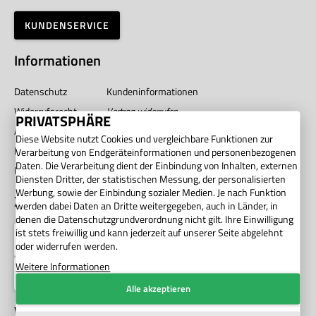
KUNDENSERVICE
Informationen
Datenschutz
Kundeninformationen
Widerrufsrecht
Vertrag widerrufen
PRIVATSPHÄRE
AGB
Impressum
Diese Website nutzt Cookies und vergleichbare Funktionen zur
Barrierefreiheit
Unternehmen
Verarbeitung von Endgeräteinformationen und personenbezogenen
Daten. Die Verarbeitung dient der Einbindung von Inhalten, externen
Privatsphäre
Diensten Dritter, der statistischen Messung, der personalisierten
Werbung, sowie der Einbindung sozialer Medien. Je nach Funktion
Zahlung
werden dabei Daten an Dritte weitergegeben, auch in Länder, in
denen die Datenschutzgrundverordnung nicht gilt. Ihre Einwilligung
ist stets freiwillig und kann jederzeit auf unserer Seite abgelehnt
oder widerrufen werden.
Weitere Informationen
Alle akzeptieren
Versand