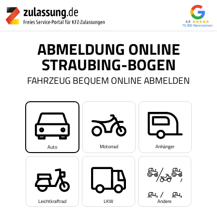
4,8
70.590
ABMELDUNG ONLINE
STRAUBING-BOGEN
FAHRZEUG BEQUEM ONLINE ABMELDEN
Motorrad
Anhänger
Auto
Leichtkraftrad
LKW
Andere