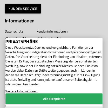
KUNDENSERVICE
Informationen
Datenschutz
Kundeninformationen
Widerrufsrecht
Vertrag widerrufen
PRIVATSPHÄRE
AGB
Impressum
Diese Website nutzt Cookies und vergleichbare Funktionen zur
Barrierefreiheit
Unternehmen
Verarbeitung von Endgeräteinformationen und personenbezogenen
Daten. Die Verarbeitung dient der Einbindung von Inhalten, externen
Privatsphäre
Diensten Dritter, der statistischen Messung, der personalisierten
Werbung, sowie der Einbindung sozialer Medien. Je nach Funktion
Zahlung
werden dabei Daten an Dritte weitergegeben, auch in Länder, in
denen die Datenschutzgrundverordnung nicht gilt. Ihre Einwilligung
ist stets freiwillig und kann jederzeit auf unserer Seite abgelehnt
oder widerrufen werden.
Weitere Informationen
Alle akzeptieren
Versand