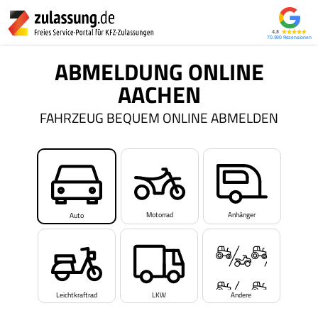
4,8
70.590
ABMELDUNG ONLINE
AACHEN
FAHRZEUG BEQUEM ONLINE ABMELDEN
Motorrad
Anhänger
Auto
Leichtkraftrad
LKW
Andere