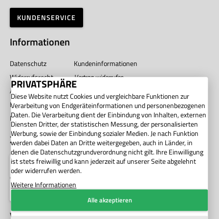
KUNDENSERVICE
Informationen
Datenschutz
Kundeninformationen
Widerrufsrecht
Vertrag widerrufen
PRIVATSPHÄRE
AGB
Impressum
Diese Website nutzt Cookies und vergleichbare Funktionen zur
Barrierefreiheit
Unternehmen
Verarbeitung von Endgeräteinformationen und personenbezogenen
Daten. Die Verarbeitung dient der Einbindung von Inhalten, externen
Privatsphäre
Diensten Dritter, der statistischen Messung, der personalisierten
Werbung, sowie der Einbindung sozialer Medien. Je nach Funktion
Zahlung
werden dabei Daten an Dritte weitergegeben, auch in Länder, in
denen die Datenschutzgrundverordnung nicht gilt. Ihre Einwilligung
ist stets freiwillig und kann jederzeit auf unserer Seite abgelehnt
oder widerrufen werden.
Weitere Informationen
Alle akzeptieren
Versand